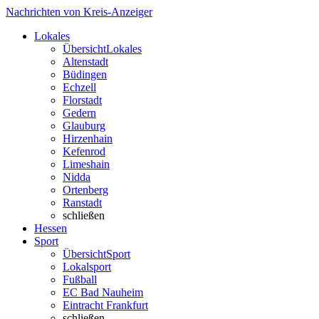
Nachrichten von Kreis-Anzeiger
Lokales
Übersicht
Lokales
Altenstadt
Büdingen
Echzell
Florstadt
Gedern
Glauburg
Hirzenhain
Kefenrod
Limeshain
Nidda
Ortenberg
Ranstadt
schließen
Hessen
Sport
Übersicht
Sport
Lokalsport
Fußball
EC Bad Nauheim
Eintracht Frankfurt
schließen